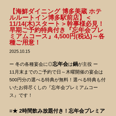
【海鮮ダイニング 博多美蔵 ホテ
ルルートイン博多駅前店】＜
11/14(木)スタート＞幹事様必見！
早期ご予約特典付き『忘年会プレ
ミアムコース』4,500円(税込)～各
種ご用意！
2025.10.15
忘年会
鍋
ー 冬の各種宴会に◎
は
が主役 ー
11月末までのご予約で日～木曜開催の宴会は
500円分の選べる特典が無料！選べる特典も付
いたお得尽くしの『忘年会プレミアムコー
ス』です！
≡★ 2時間飲み放題付き！忘年会プレミア