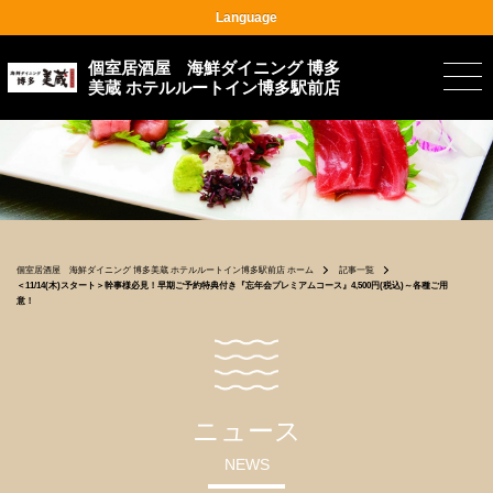
Language
個室居酒屋 海鮮ダイニング 博多
美蔵 ホテルルートイン博多駅前店
個室居酒屋 海鮮ダイニング 博多美蔵 ホテルルートイン博多駅前店 ホーム
記事一覧
＜11/14(木)スタート＞幹事様必見！早期ご予約特典付き『忘年会プレミアムコース』4,500円(税込)～各種ご用
意！
ニュース
NEWS