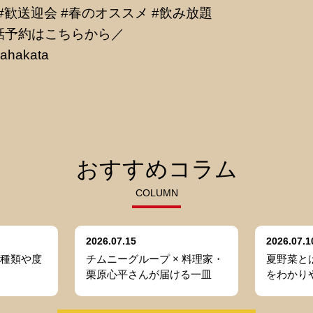
 #歓送迎会 #春のオススメ #飲み放題
話予約はこちらから／
kurahakata
おすすめコラム
COLUMN
2026.07.15
2026.07.1
種類や度
チムニーグループ × 料理家・
夏野菜と
栗原心平さんが届ける一皿
をわかり