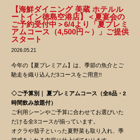
【海鮮ダイニング 美蔵 ホテルル
ートイン徳島空港店】＜夏宴会の
ご予約受付中＞6/4より「夏プレミ
アムコース（4,500円～）」ご提供
スタート
2026.05.21
今年の【夏プレミアム】は、季節の魚介とご
馳走を織り込んだ3コースをご用意!!
◇ご予算別｜ 夏プレミアムコース（全8品・2
時間飲み放題付）
ご利用シーンやご予算に合わせてお選びいた
だける全3コースが揃っています。
オクラや茄子といった夏野菜も取り入れ、季