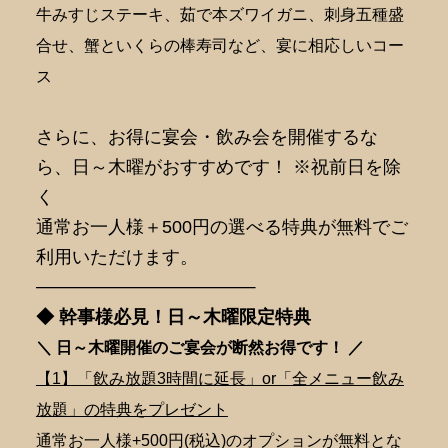
牛みすじステーキ、茹で本ズワイガニ、刺身五種盛
合せ、蟹といくらの棒寿司など、宴に相応しいコー
ス
さらに、お得に宴会・飲み会を開催するな
ら、日～木曜がおすすめです！ ※祝前日を除
く
通常お一人様＋500円の選べる特典が無料でご
利用いただけます。
———————————–
◆ 幹事様必見！日～木曜限定特典
＼ 日～木曜開催のご宴会が断然
お得です！ ／
【1】「飲み放題3時間に延長」or「全メニュー飲み
放題」の特典をプレゼント
通常お一人様+500円(税込)のオプションが無料とな